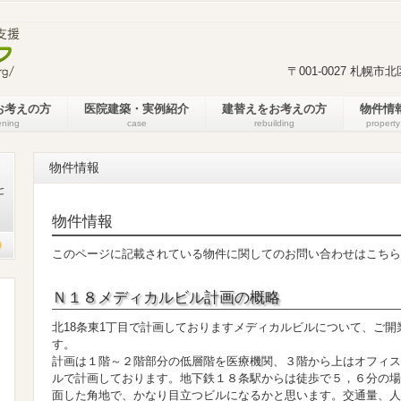
〒001-0027 札幌市
お考えの方
医院建築・実例紹介
建替えをお考えの方
物件情
ening
case
rebuilding
property
物件情報
物件情報
このページに記載されている物件に関してのお問い合わせは
こちら
Ｎ１８メディカルビル計画の概略
北18条東1丁目で計画しておりますメディカルビルについて、ご
す。
計画は１階～２階部分の低層階を医療機関、３階から上はオフィス
ルで計画しております。地下鉄１８条駅からは徒歩で５，６分の場
面した角地で、かなり目立つビルになるかと思います。交通量、人