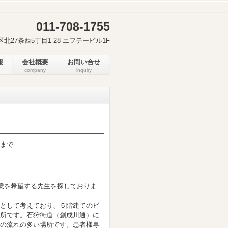
011-708-1755
北区北27条西5丁目1-28 エフテービル1F
報
会社概要
お問い合せ
company
inquiry
まで
開業を希望する先生を探しておりま
として考えており、５階建てのビ
所です。石狩街道（創成川通）に
の流れの多い場所です。患者様専