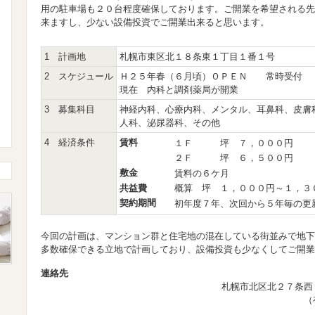
用の駐車場も２０台程度確保しております。ご開業を希望される先
来ますし、少ない設備投資でご開業出来ると思います。
1 計画地
札幌市東区北１８条東１丁目１番１号
2 スケジュール
Ｈ２５年春（６月頃）ＯＰＥＮ 常時受付
現在 内科と調剤薬局が開業
3 募集科目
神経内科、心療内科、メンタル、耳鼻科、皮膚
人科、泌尿器科、その他
4 経済条件
賃料
１Ｆ 坪 ７，０００円
２Ｆ 坪 ６，５００円
敷金
賃料の６ケ月
共益費
概算 坪 １，０００円～１，３
契約期間
初年度７年、次回から５年毎の更
今回の計画は、マンション群と住宅地の混在している街並みで地下
多数確保できる立地で計画しており、設備投資も少なくしてご開業
連絡先
札幌市北区北２７条西
（