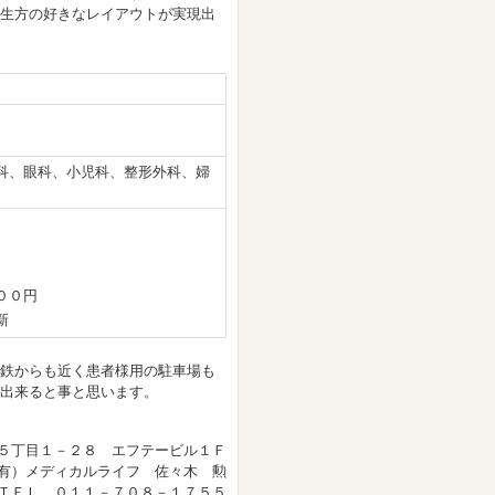
生方の好きなレイアウトが実現出
科、眼科、小児科、整形外科、婦
００円
新
鉄からも近く患者様用の駐車場も
出来ると事と思います。
５丁目１－２８ エフテービル１Ｆ
有）メディカルライフ 佐々木 勲
ＴＥＬ ０１１－７０８－１７５５